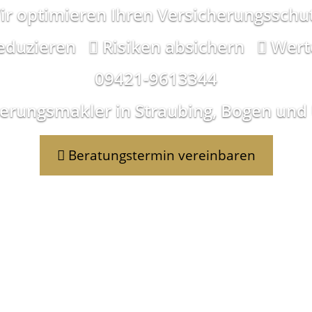
ir optimieren Ihren Versicherungsschut
eduzieren
Risiken absichern
Wert
09421-9613344
herungsmakler in Straubing, Bogen u
Beratungstermin vereinbaren