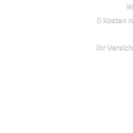
W
Kosten r
Ihr Versic