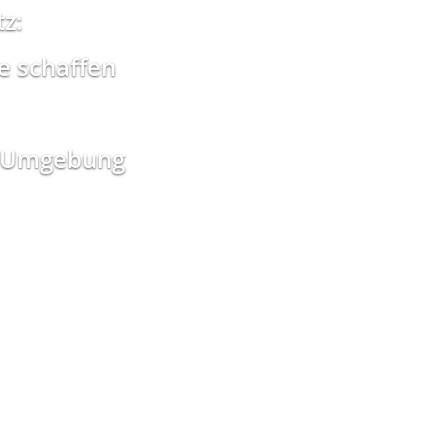
z:
e schaffen
nd Umgebung