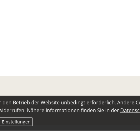
r den Betrieb der Website unbedingt erforderlich. Andere C
 widerrufen. Nähere Informationen finden Sie in der
Datensc
e Einstellungen
 einem Drittanbieter bereitgestellt und kann nur angezeigt