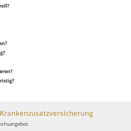
oll?
en?
ng?
eren?
istig?
 Krankenzusatzversicherung
eichsangebot.