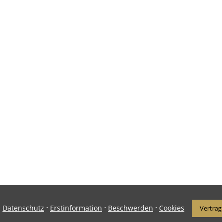
·
·
·
·
Datenschutz
Erstinformation
Beschwerden
Cookies
Vertrag